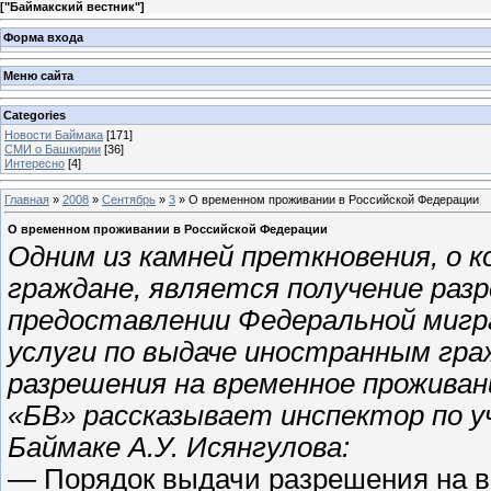
[
"Баймакский вестник"
]
Форма входа
Меню сайта
Categories
Новости Баймака
[171]
СМИ о Башкирии
[36]
Интересно
[4]
Главная
»
2008
»
Сентябрь
»
3
» О временном проживании в Российской Федерации
О временном проживании в Российской Федерации
Одним из камней преткновения, о
граждане, является получение раз
предоставлении Федеральной мигр
услуги по выдаче иностранным гра
разрешения на временное прожива
«БВ» рассказывает инспектор по у
Баймаке А.У. Исянгулова:
— Порядок выдачи разрешения на 