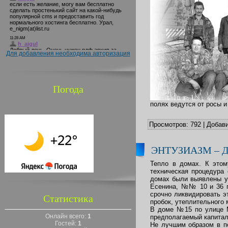
Для добавления необходима авторизация
Погода
полях ведутся от росы и
Просмотров:
792
|
Добави
ЭНТУЗИАЗМ – 
Тепло в домах. К этом
техническая процедура
домах были выявлены у
Есенина, №№ 10 и 36 п
срочно ликвидировать э
Статистика
пробок, утеплительного 
В доме №15 по улице М
Онлайн всего:
1
предполагаемый капитал
Гостей:
1
Не лучшим образом в по