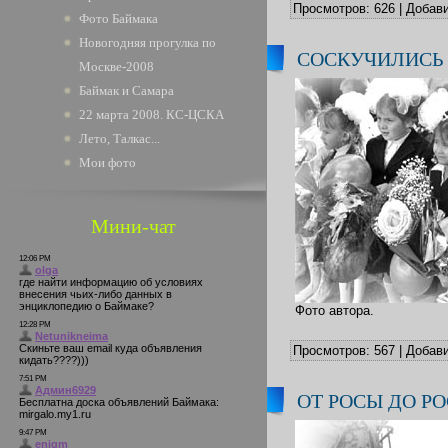
Просмотров:
626
|
Добави
Фото Баймака
Новогодняя прогулка по
СОСКУЧИЛИСЬ
Москве-2008
Баймак и Самара
22 марта 2008. КС-ЦСКА
Лето, Талкас...
Мои фото
Мини-чат
Фото автора.
Просмотров:
567
|
Добави
ОТ РОСЫ ДО Р