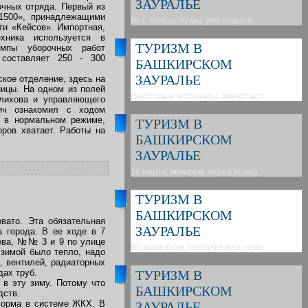
ЗАУРАЛЬЕ
чных отряда. Первый из
1500», принадлежащими
Вот, теперь-то мы, уже подгото
ти «Кейсов». Импортная,
хника используется в
ТУРИЗМ В
емпы уборочных работ
 составляет 250 - 300
БАШКИРСКОМ
ЗАУРАЛЬЕ
кое отделение, здесь на
ницы. На одном из полей
Некоторые экспонаты, имеют аст
алихова и управляющего
ич ознакомил с ходом
т в нормальном режиме,
ТУРИЗМ В
оров хватает. Работы на
БАШКИРСКОМ
ЗАУРАЛЬЕ
26 марта, вечером, перед выход
ТУРИЗМ В
БАШКИРСКОМ
вато. Эта обязательная
ЗАУРАЛЬЕ
 города. В ее ходе в 7
ева, №№ 3 и 9 по улице
ВБашкирском Зауралье весь комп
зимой было тепло, надо
, вентилей, радиаторных
дах труб.
ТУРИЗМ В
в эту зиму. Потому что
БАШКИРСКОМ
дств.
еформа в системе ЖКХ. В
ЗАУРАЛЬЕ