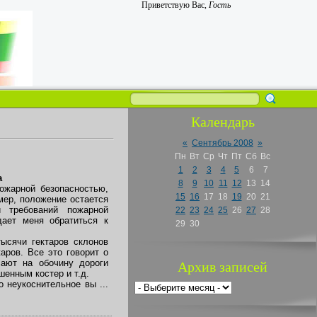
Приветствую Вас
,
Гость
Календарь
«
Сентябрь 2008
»
Пн
Вт
Ср
Чт
Пт
Сб
Вс
1
2
3
4
5
6
7
а
8
9
10
11
12
13
14
ожарной безопасностью,
15
16
17
18
19
20
21
мер, положение остается
 требований пожарной
22
23
24
25
26
27
28
дает меня обратиться к
29
30
ысячи гектаров склонов
аров. Все это говорит о
ают на обочину дороги
Архив записей
шенным костер и т.д.
ко неукоснительное вы
...