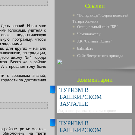
Ссылки
"Попаданцы". Серия повестей
Тагира Хажина
 День знаний. И вот уже
Официальный сайт "БВ"
ими голосами, учителя с
Чемпионат.ру
вою педагогическую
льную программу, чтобы
ХК "Салават Юлаев"
и заданиями.
и, для других – начало
baimak.ru
выпускники, по традиции,
Сайт Введенского прихода
еднюю школу №4 города
ков. Всего же в районе
. А в прошлом году было
ти к вершинам знаний,
Комментарии
 гордости за достижения
ТУРИЗМ В
БАШКИРСКОМ
ЗАУРАЛЬЕ
Мы, выше, рассматривали «праве
ТУРИЗМ В
в районе третье место –
БАШКИРСКОМ
а обмолочены на трети