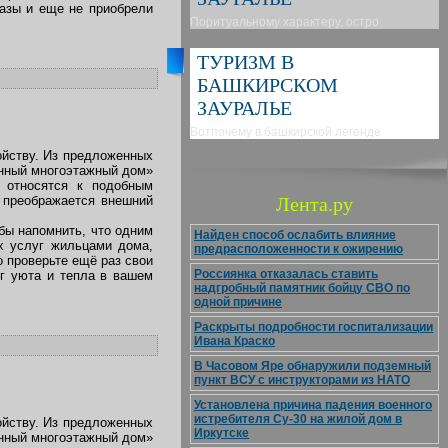
базы и еще не приобрели
Поритуальному характеру, остро
ТУРИЗМ В
БАШКИРСКОМ
ЗАУРАЛЬЕ
Вотпочему в башкирской легенде
ойству. Из предложенных
енный многоэтажный дом»
 относятся к подобным
о преображается внешний
Лента.ру
бы напомнить, что одним
Найден способ ослабить влияние
х услуг жильцами дома,
предрасположенности к ожирению
о проверьте ещё раз свои
Россиянка отказалась ставить
ог уюта и тепла в вашем
надгробный памятник бойцу СВО по
одной причине
Раскрыты подробности госпитализации
Ивана Краско
В Часовом Яре обнаружили подземный
пункт ВСУ с инструкторами из НАТО
Установлена причина падения военного
истребителя Су-30 на жилой дом в
ойству. Из предложенных
Иркутске
енный многоэтажный дом»