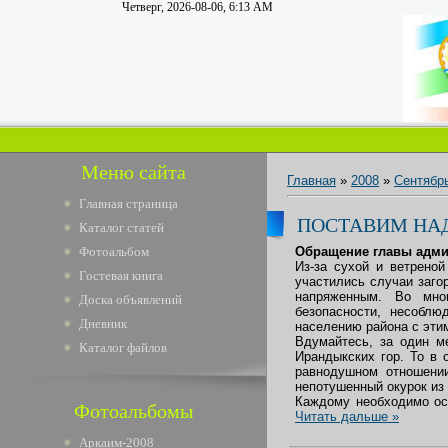
Четверг, 2026-08-06, 6:13 AM
Меню сайта
Главная
»
2008
»
Сентябр
Главная страница
ПОСТАВИМ НА
Каталог статей
Фотоальбом
Обращение главы админ
Из-за сухой и ветрено
Гостевая книга
участились случаи заго
напряженным. Во мно
Доска объявлений
безопасности, несоблю
Дневник
населению района с эти
Вдумайтесь, за один м
Каталог файлов
Ирандыкских гор. То в 
равнодушном отношени
непотушенный окурок из 
Каждому необходимо осо
Фотоальбомы
Читать дальше »
Аркаим-2008