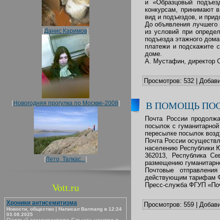
и «Образцовый подъез
конкурсам, принимают в
вид и подъездов, и прид
До объявления лучшего 
[
Данис Каримов
]
из условий при опреде
подъезда этажного дома.
платежи и подскажите с
доме.
А. Мустафин, директор
Просмотров:
532
|
Добави
[
Новогодняя прогулка по Москве-2008
]
В ПОМОЩЬ ПО
Почта России продолж
посылок с гуманитарной
пересылке посылок возд
Почта России осуществл
населению Республики Ю
362013, Республика Се
[
Лето, Талкас...
]
размещению гуманитарн
Почтовые отправления
действующим тарифам Ф
Пресс-служба ФГУП «Поч
Vott.ru
Хроники антисемитизма
Просмотров:
559
|
Добави
Новости, общество | Написал Barmang в 12:24
03.08.2025