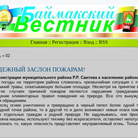
Главная
::
Регистрация
::
Вход
::
RSS
ь
»
02
ДЕЖНЫЙ ЗАСЛОН ПОЖАРАМ!
истрации муниципального района Р.Р. Саитова к населению район
й погоды на территории района сложилась чрезвычайная ситуация с п
раний травы, охватывающих большие площади. Несмотря на принятие 
гих случаях причиной пожаров являются нарушение гражданами
дение элементарных правил поведения на природе. Все это вынуж
м обращением.
есяц огнем уничтожено и превращено в черный пепел более одной т
одной точке района, то в другой то и дело возникают новые очаги пож
и отдельных граждан к родной природе. Не задумываясь, они брос
окна машины, используют технику без искрогасителя, оставляют непоту
знать то, какую опасность представляет неуправляемый огонь. Толь