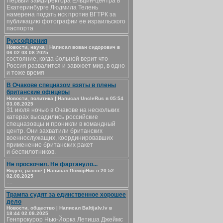
Первый замдиректора Ельцин-центра в
Екатеринбурге Людмила Телень
намерена подать иск против ВГТРК за
публикацию фотографии ее израильского
паспорта
Руссофрения
Новости, наука | Написал вован сидорович в
06:02 03.08.2025
состояние, когда больной верит что
Россия развалится и завоюет мир, в одно
и тоже время
В Очакове спецназом взяты в плены
британские офицеры
Новости, политика | Написал UncleRus в 05:54
03.08.2025
31 июля ночью в Очакове на нескольких
катерах высадились российские
спецназовцы и проникли в командный
центр. Они захватили британских
военнослужащих, координировавших
применение британских ракет
и беспилотников.
Не проскочил. Не фартануло...
Видео, разное | Написал ПоморНик в 20:52
02.08.2025
....
Трампа судят за единственное хорошее
дело
Новости, общество | Написал Baltijalv.lv в
18:44 02.08.2025
Генпрокурор Нью-Йорка Летиша Джеймс