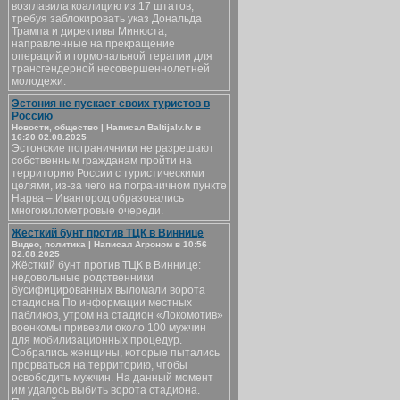
возглавила коалицию из 17 штатов,
требуя заблокировать указ Дональда
Трампа и директивы Минюста,
направленные на прекращение
операций и гормональной терапии для
трансгендерной несовершеннолетней
молодежи.
Эстония не пускает своих туристов в
Россию
Новости, общество | Написал Baltijalv.lv в
16:20 02.08.2025
Эстонские пограничники не разрешают
собственным гражданам пройти на
территорию России с туристическими
целями, из-за чего на пограничном пункте
Нарва – Ивангород образовались
многокилометровые очереди.
Жёсткий бунт против ТЦК в Виннице
Видео, политика | Написал Агроном в 10:56
02.08.2025
Жёсткий бунт против ТЦК в Виннице:
недовольные родственники
бусифицированных выломали ворота
стадиона По информации местных
пабликов, утром на стадион «Локомотив»
военкомы привезли около 100 мужчин
для мобилизационных процедур.
Собрались женщины, которые пытались
прорваться на территорию, чтобы
освободить мужчин. На данный момент
им удалось выбить ворота стадиона.