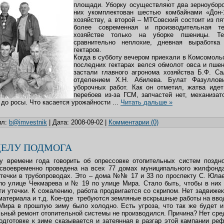
площади. Уборку осуществляют два зерноуборо
них укомплектован шестью комбайнами «Дон-
хозяйству, а второй – МТСовский состоит из пя
более современная и производительная те
хозяйстве только на уборке пшеницы. Т
сравнительно неплохие, дневная выработка
гектаров.
Когда в субботу вечером приехали в Комсомольс
последних гектарах велся обмолот овса и пше
застали главного агронома хозяйства Б.Ф. С
отделением Х.Н. Абилева. Булат Фазуллов
уборочных работ. Как он отметил, жатва иде
перебоев из-за ГСМ, запчастей нет, механизат
 до росы. Что касается урожайности
...
Читать дальше »
л:
b@imvestnik
|
Дата:
2008-09-02
|
Комментарии (0)
ДЕЛУ ПОДМОГА
у времени года говорить об опрессовке отопительных систем поздно
 своевременно проведена на всех 77 домах муниципального жилфонда
течки в трубопроводах. Это – дома №№ 17 и 33 по проспекту С. Юла
о улице Чекмарева и № 19 по улице Мира. Стало быть, чтобы в них 
ти утечки. К сожалению, работа продвигается со скрипом. Нет задвижек
материала и т.д. Кое-где требуются земляные вскрышные работы на вво
ира в прошлую зиму было холодно. Есть угроза, что так же будет и 
ьный ремонт отопительной системы не производился. Причина? Нет сре
дготовке к зиме сказывается и затеянная в разгар этой кампании р