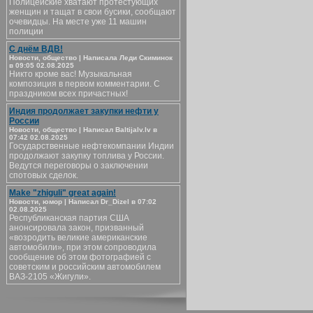
Полицейские хватают протестующих
женщин и тащат в свои бусики, сообщают
очевидцы. На месте уже 11 машин
полиции
С днём ВДВ!
Новости, общество | Написала Леди Скиминок
в 09:05 02.08.2025
Никто кроме вас! Музыкальная
композиция в первом комментарии. С
праздником всех причастных!
Индия продолжает закупки нефти у
России
Новости, общество | Написал Baltijalv.lv в
07:42 02.08.2025
Государственные нефтекомпании Индии
продолжают закупку топлива у России.
Ведутся переговоры о заключении
спотовых сделок.
Make "zhiguli" great again!
Новости, юмор | Написал Dr_Dizel в 07:02
02.08.2025
Республиканская партия США
анонсировала закон, призванный
«возродить великие американские
автомобили», при этом сопроводила
сообщение об этом фотографией с
советским и российским автомобилем
ВАЗ-2105 «Жигули».