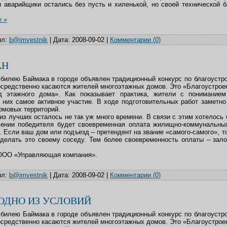
и аварийщики остались без пусть и хиленькой, но своей технической 
е »
л:
b@imvestnik
|
Дата:
2008-09-02
|
Комментарии (0)
АН
юбилею Баймака в городе объявлен традиционный конкурс по благоустр
осредственно касаются жителей многоэтажных домов. Это «Благоустро
д этажного дома». Как показывает практика, жители с пониманием
 них самое активное участие. В ходе подготовительных работ заметн
омовых территорий.
из лучших осталось не так уж много времени. В связи с этим хотелось 
лении победителя будет своевременная оплата жилищно-коммунальны
 Если ваш дом или подъезд – претендент на звание «самого-самого», т
делать это своему соседу. Тем более своевременность оплаты – зал
 ООО «Управляющая компания».
л:
b@imvestnik
|
Дата:
2008-09-02
|
Комментарии (0)
 ОДНО ИЗ УСЛОВИЙ
юбилею Баймака в городе объявлен традиционный конкурс по благоустр
осредственно касаются жителей многоэтажных домов. Это «Благоустро