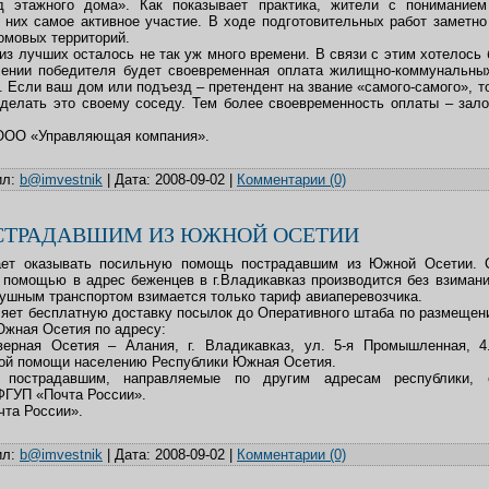
д этажного дома». Как показывает практика, жители с пониманием
 них самое активное участие. В ходе подготовительных работ заметн
омовых территорий.
из лучших осталось не так уж много времени. В связи с этим хотелось 
лении победителя будет своевременная оплата жилищно-коммунальны
 Если ваш дом или подъезд – претендент на звание «самого-самого», т
делать это своему соседу. Тем более своевременность оплаты – зал
 ООО «Управляющая компания».
л:
b@imvestnik
|
Дата:
2008-09-02
|
Комментарии (0)
СТРАДАВШИМ ИЗ ЮЖНОЙ ОСЕТИИ
ает оказывать посильную помощь пострадавшим из Южной Осетии. С
 помощью в адрес беженцев в г.Владикавказ производится без взиман
ушным транспортом взимается только тариф авиаперевозчика.
яет бесплатную доставку посылок до Оперативного штаба по размеще
жная Осетия по адресу:
верная Осетия – Алания, г. Владикавказ, ул. 5-я Промышленная, 
ой помощи населению Республики Южная Осетия.
 пострадавшим, направляемые по другим адресам республики, 
ГУП «Почта России».
та России».
л:
b@imvestnik
|
Дата:
2008-09-02
|
Комментарии (0)