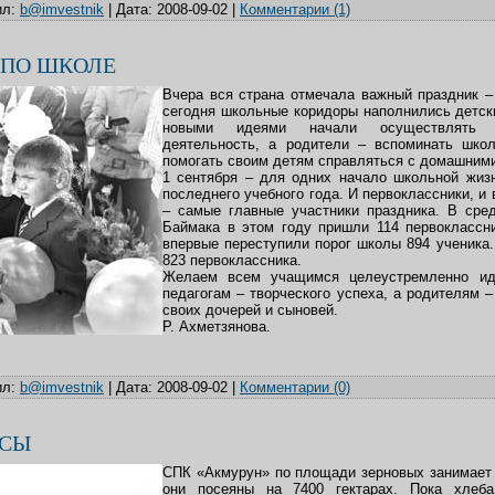
л:
b@imvestnik
|
Дата:
2008-09-02
|
Комментарии (1)
 ПО ШКОЛЕ
Вчера вся страна отмечала важный праздник –
сегодня школьные коридоры наполнились детск
новыми идеями начали осуществлять с
деятельность, а родители – вспоминать шко
помогать своим детям справляться с домашним
1 сентября – для одних начало школьной жизн
последнего учебного года. И первоклассники, и 
– самые главные участники праздника. В ср
Баймака в этом году пришли 114 первоклассни
впервые переступили порог школы 894 ученика
823 первоклассника.
Желаем всем учащимся целеустремленно ид
педагогам – творческого успеха, а родителям –
своих дочерей и сыновей.
Р. Ахметзянова.
л:
b@imvestnik
|
Дата:
2008-09-02
|
Комментарии (0)
ОСЫ
СПК «Акмурун» по площади зерновых занимает 
они посеяны на 7400 гектарах. Пока хлеб