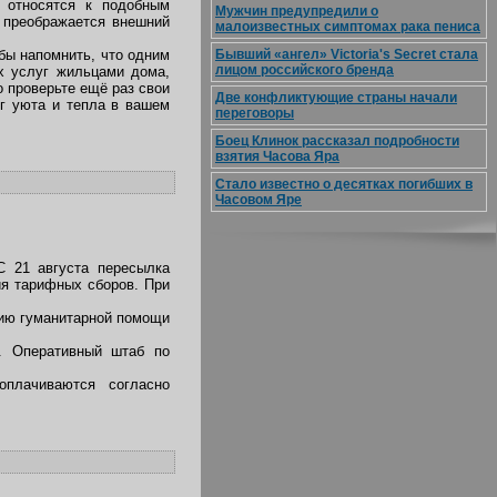
 относятся к подобным
Мужчин предупредили о
о преображается внешний
малоизвестных симптомах рака пениса
бы напомнить, что одним
Бывший «ангел» Victoria's Secret стала
лицом российского бренда
х услуг жильцами дома,
о проверьте ещё раз свои
Две конфликтующие страны начали
ог уюта и тепла в вашем
переговоры
Боец Клинок рассказал подробности
взятия Часова Яра
Стало известно о десятках погибших в
Часовом Яре
 21 августа пересылка
ия тарифных сборов. При
нию гуманитарной помощи
4. Оперативный штаб по
оплачиваются согласно