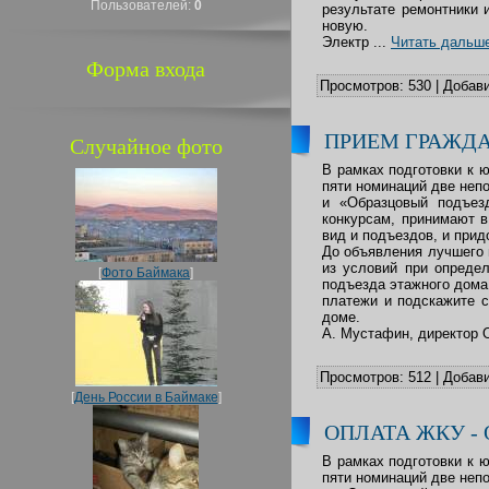
Пользователей:
0
результате ремонтники 
новую.
Электр
...
Читать дальш
Форма входа
Просмотров:
530
|
Добави
ПРИЕМ ГРАЖД
Случайное фото
В рамках подготовки к 
пяти номинаций две неп
и «Образцовый подъез
конкурсам, принимают в
вид и подъездов, и прид
До объявления лучшего 
из условий при опреде
[
Фото Баймака
]
подъезда этажного дома.
платежи и подскажите с
доме.
А. Мустафин, директор
Просмотров:
512
|
Добави
[
День России в Баймаке
]
ОПЛАТА ЖКУ -
В рамках подготовки к 
пяти номинаций две неп