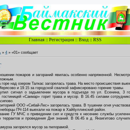
Главная
::
Регистрация
::
Вход
::
RSS
ь
»
4
» «01» сообщает
Т
ошении пожаров и загораний явилась особенно напряженной. Несмотр
ложным.
на горе над озером Талкас загорелась трава. На место происшествия вые
 Мерясово и 19.15 за городской свалкой зафиксировано горение травы.
тупил сигнал о задымлении мусора в подъезде по ул. Есенина, 3 го
а гостиницей «Сакмар» горит трава и мусор. В 16.45 силами сотрудник
асипово.
ерриторией ООО «Сибай-Лес» загорелась трава. В тушении огня участвова
гнеборцы ПЧ-114 выехали на пожар в Хайбуллинский район.
азание ГУ МЧС о приведении сил и средств к несению службы усиленно
террактов и проведения Дня знаний. В 06.45 в д. Янзигитово случи
Ишмурза загорелся мусор за пилорамой.