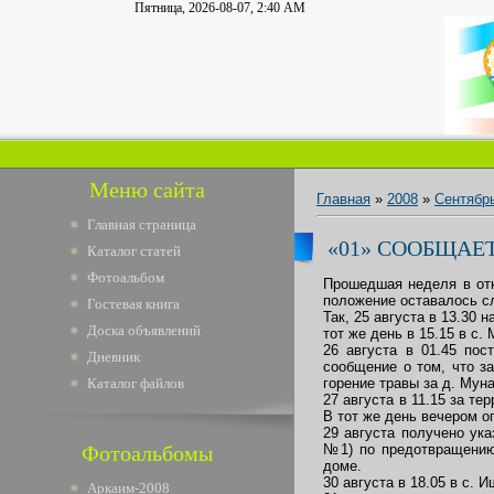
Пятница, 2026-08-07, 2:40 AM
Меню сайта
Главная
»
2008
»
Сентябр
Главная страница
«01» СООБЩАЕ
Каталог статей
Фотоальбом
Прошедшая неделя в отн
положение оставалось с
Гостевая книга
Так, 25 августа в 13.30 
Доска объявлений
тот же день в 15.15 в с.
26 августа в 01.45 пос
Дневник
сообщение о том, что з
Каталог файлов
горение травы за д. Мун
27 августа в 11.15 за т
В тот же день вечером о
29 августа получено ук
Фотоальбомы
№1) по предотвращению 
доме.
30 августа в 18.05 в с. 
Аркаим-2008