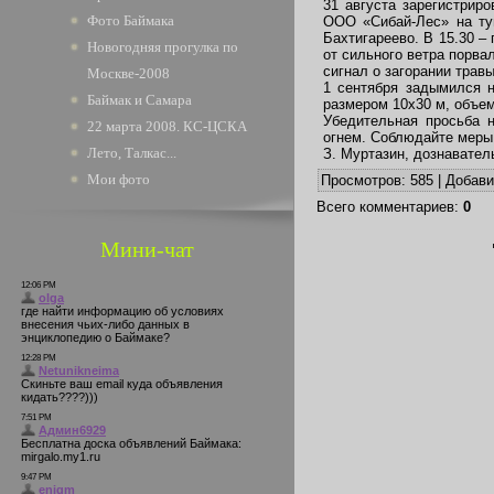
31 августа зарегистрир
Фото Баймака
ООО «Сибай-Лес» на туш
Бахтигареево. В 15.30 –
Новогодняя прогулка по
от сильного ветра порва
сигнал о загорании травы
Москве-2008
1 сентября задымился н
Баймак и Самара
размером 10х30 м, объем
Убедительная просьба 
22 марта 2008. КС-ЦСКА
огнем. Соблюдайте меры
Лето, Талкас...
З. Муртазин, дознавател
Мои фото
Просмотров
: 585 |
Добав
Всего комментариев
:
0
Мини-чат