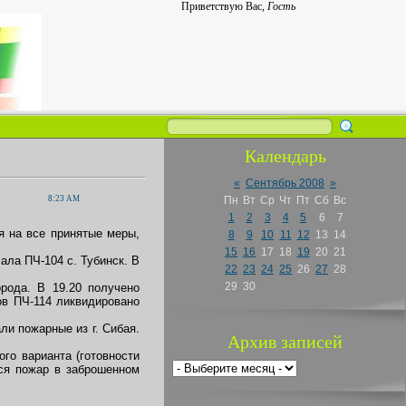
Приветствую Вас
,
Гость
Календарь
«
Сентябрь 2008
»
8:23 AM
Пн
Вт
Ср
Чт
Пт
Сб
Вс
1
2
3
4
5
6
7
я на все принятые меры,
8
9
10
11
12
13
14
15
16
17
18
19
20
21
хала ПЧ-104 с. Тубинск. В
22
23
24
25
26
27
28
29
30
рода. В 19.20 получено
ов ПЧ-114 ликвидировано
ли пожарные из г. Сибая.
Архив записей
го варианта (готовности
лся пожар в заброшенном