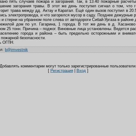
овано пять случаев пожара и загораний. Так, в 13.40 пожарные расчет
ение загорания травы. В этот же день поступил сигнал о том, что г
 горит трава между дд. Актау и Каратал. Ещё один вызов поступил в 20.
лись электропровода, и что загорелся мусор в саду. Позднее дежурные 
 и стерни на убранном поле слева от автодороги Сибай-Ургаза в районе 
ежилой дом по ул. Гагарина, 1 города. В тот же день в д. Хасанов
ом 25 тонн. Причина – поджог. Виновные лица установлены. Ведется ра
населению города и района – быть предельно осторожными и внима
 пожарной безопасности.
ь ОГПН.
ил
:
b@imvestnik
Добавлять комментарии могут только зарегистрированные пользователи
[
Регистрация
|
Вход
]