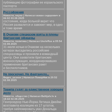
публикацию фотографии ее израильского
паспорта
Руссофрения
Новости, наука | Написал вован сидорович в
06:02 03.08.2025
состояние, когда больной верит что
Россия развалится и завоюет мир, в одно
и тоже время
В Очакове спецназом взяты в плены
британские офицеры
Новости, политика | Написал UncleRus в 05:54
03.08.2025
31 июля ночью в Очакове на нескольких
катерах высадились российские
спецназовцы и проникли в командный
центр. Они захватили британских
военнослужащих, координировавших
применение британских ракет
и беспилотников.
Не проскочил. Не фартануло...
Видео, разное | Написал ПоморНик в 20:52
02.08.2025
....
Трампа судят за единственное хорошее
дело
Новости, общество | Написал Baltijalv.lv в
18:44 02.08.2025
Генпрокурор Нью-Йорка Летиша Джеймс
возглавила коалицию из 17 штатов,
требуя заблокировать указ Дональда