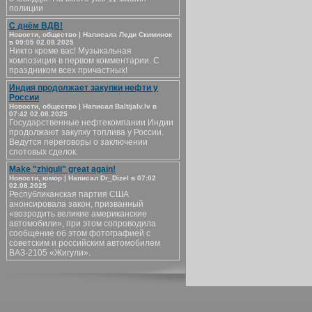
полиции
С днём ВДВ!
Новости, общество | Написала Леди Скиминок
в 09:05 02.08.2025
Никто кроме вас! Музыкальная
композиция в первом комментарии. С
праздником всех причастных!
Индия продолжает закупки нефти у
России
Новости, общество | Написал Baltijalv.lv в
07:42 02.08.2025
Государственные нефтекомпании Индии
продолжают закупку топлива у России.
Ведутся переговоры о заключении
спотовых сделок.
Make "zhiguli" great again!
Новости, юмор | Написал Dr_Dizel в 07:02
02.08.2025
Республиканская партия США
анонсировала закон, призванный
«возродить великие американские
автомобили», при этом сопроводила
сообщение об этом фотографией с
советским и российским автомобилем
ВАЗ-2105 «Жигули».