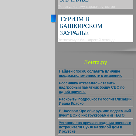
Поритуальному характеру, остро
ТУРИЗМ В
БАШКИРСКОМ
ЗАУРАЛЬЕ
Вотпочему в башкирской легенде
Лента.ру
Найден способ ослабить влияние
предрасположенности к ожирению
Россиянка отказалась ставить
надгробный памятник бойцу СВО по
одной причине
Раскрыты подробности госпитализации
Ивана Краско
В Часовом Яре обнаружили подземный
пункт ВСУ с инструкторами из НАТО
Установлена причина падения военного
истребителя Су-30 на жилой дом в
Иркутске