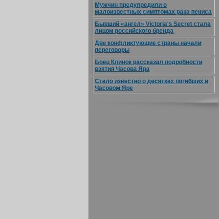
Мужчин предупредили о
малоизвестных симптомах рака пениса
Бывший «ангел» Victoria's Secret стала
лицом российского бренда
Две конфликтующие страны начали
переговоры
Боец Клинок рассказал подробности
взятия Часова Яра
Стало известно о десятках погибших в
Часовом Яре