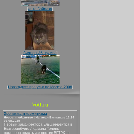
[
Фото Баймака
]
[
Вилюра Ибатулина
]
[
Новогодняя прогулка по Москве-2008
]
Vott.ru
Хроники антисемитизма
Новости, общество | Написал Barmang в 12:24
03.08.2025
Первый замдиректора Ельцин-центра в
Екатеринбурге Людмила Телень
намерена подать иск против ВГТРК за