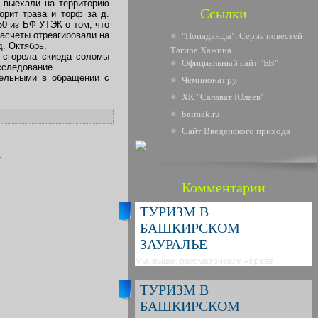
ы выехали на территорию
Ссылки
орит трава и торф за д.
50 из БФ УТЭК о том, что
расчеты отреагировали на
"Попаданцы". Серия повестей
д. Октябрь.
Тагира Хажина
о сгорела скирда соломы
Официальный сайт "БВ"
сследование.
тельными в обращении с
Чемпионат.ру
ХК "Салават Юлаев"
baimak.ru
Сайт Введенского прихода
.
Комментарии
ТУРИЗМ В
БАШКИРСКОМ
ЗАУРАЛЬЕ
Мы, выше, рассматривали «праве
ТУРИЗМ В
БАШКИРСКОМ