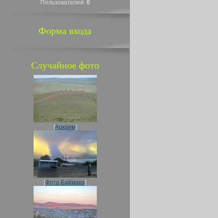
Пользователей:
0
Форма входа
Случайное фото
[
Аркаим
]
[
Фото Баймака
]