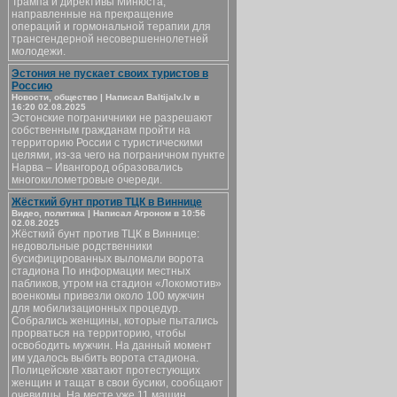
Трампа и директивы Минюста,
направленные на прекращение
операций и гормональной терапии для
трансгендерной несовершеннолетней
молодежи.
Эстония не пускает своих туристов в
Россию
Новости, общество | Написал Baltijalv.lv в
16:20 02.08.2025
Эстонские пограничники не разрешают
собственным гражданам пройти на
территорию России с туристическими
целями, из-за чего на пограничном пункте
Нарва – Ивангород образовались
многокилометровые очереди.
Жёсткий бунт против ТЦК в Виннице
Видео, политика | Написал Агроном в 10:56
02.08.2025
Жёсткий бунт против ТЦК в Виннице:
недовольные родственники
бусифицированных выломали ворота
стадиона По информации местных
пабликов, утром на стадион «Локомотив»
военкомы привезли около 100 мужчин
для мобилизационных процедур.
Собрались женщины, которые пытались
прорваться на территорию, чтобы
освободить мужчин. На данный момент
им удалось выбить ворота стадиона.
Полицейские хватают протестующих
женщин и тащат в свои бусики, сообщают
очевидцы. На месте уже 11 машин