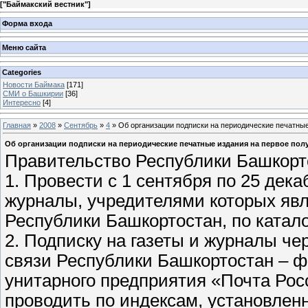
[
"Баймакский вестник"
]
Форма входа
Меню сайта
Categories
Новости Баймака
[171]
СМИ о Башкирии
[36]
Интересно
[4]
Главная
»
2008
»
Сентябрь
»
4
» Об организации подписки на периодические печатные
Об организации подписки на периодические печатные издания на первое полу
Правительство Республики Башкорт
1. Провести с 1 сентября по 25 дека
журналы, учредителями которых явл
Республики Башкортостан, по ката
2. Подписку на газеты и журналы ч
связи Республики Башкортостан – ф
унитарного предприятия «Почта Ро
проводить по индексам, установле