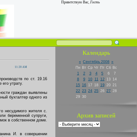
Приветствую Вас
,
Гость
Календарь
«
Сентябрь 2008
»
11:20 AM
Пн
Вт
Ср
Чт
Пт
Сб
Вс
1
2
3
4
5
6
7
роизводств по ст. 19.16
8
9
10
11
12
13
14
 его утрату.
15
16
17
18
19
20
21
22
23
24
25
26
27
28
бности граждан выявлены
29
30
ный бухгалтер одного из
го несудимого жителя с.
Архив записей
оли беременной супруги,
амок в собственном доме.
анина И. в совершении