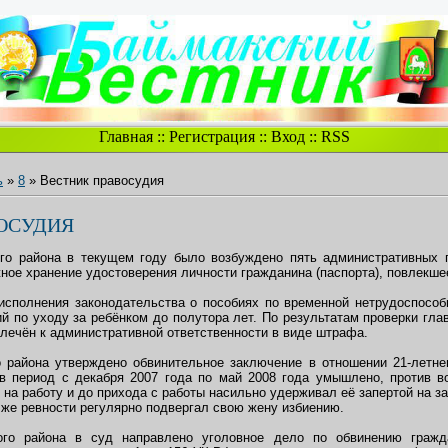
Главная
::
Регистрация
::
Вход
::
RSS
ь
»
8
» Вестник правосудия
ОСУДИЯ
го района в текущем году было возбуждено пять административных п
ное хранение удостоверения личности гражданина (паспорта), повлекшее
исполнения законодательства о пособиях по временной нетрудоспосо
 по уходу за ребёнком до полутора лет. По результатам проверки глав
лечён к административной ответственности в виде штрафа.
 района утверждено обвинительное заключение в отношении 21-летне
в период с декабря 2007 года по май 2008 года умышлено, против в
на работу и до прихода с работы насильно удерживал её запертой на з
й же ревности регулярно подвергал свою жену избиению.
ого района в суд направлено уголовное дело по обвинению гражд