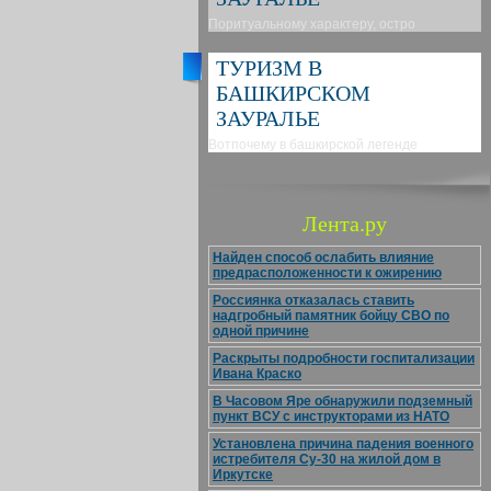
Поритуальному характеру, остро
ТУРИЗМ В
БАШКИРСКОМ
ЗАУРАЛЬЕ
Вотпочему в башкирской легенде
Лента.ру
Найден способ ослабить влияние
предрасположенности к ожирению
Россиянка отказалась ставить
надгробный памятник бойцу СВО по
одной причине
Раскрыты подробности госпитализации
Ивана Краско
В Часовом Яре обнаружили подземный
пункт ВСУ с инструкторами из НАТО
Установлена причина падения военного
истребителя Су-30 на жилой дом в
Иркутске