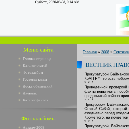
Суббота, 2026-08-08, 0:14 AM
Меню сайта
Главная
»
2008
»
Сентябр
Главная страница
ВЕСТНИК ПРАВ
Каталог статей
Фотоальбом
Прокуратурой Баймакско
КоАП РФ, то есть небреж
Гостевая книга
* * *
Доска объявлений
Проведённой проверкой 
факты невыплаты пособий
Дневник
предприятий района прив
Каталог файлов
* * *
Прокурором Баймакского
Старый Сибай, который 
ежедневно перед уходом 
Фотоальбомы
Кроме того, на почве то
* * *
Прокуратурой Баймакск
Аркаим-2008