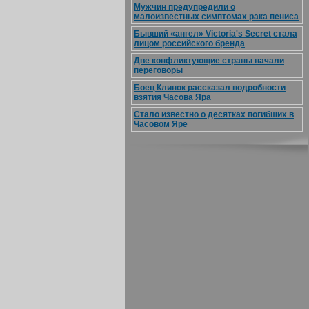
Мужчин предупредили о
малоизвестных симптомах рака пениса
Бывший «ангел» Victoria's Secret стала
лицом российского бренда
Две конфликтующие страны начали
переговоры
Боец Клинок рассказал подробности
взятия Часова Яра
Стало известно о десятках погибших в
Часовом Яре