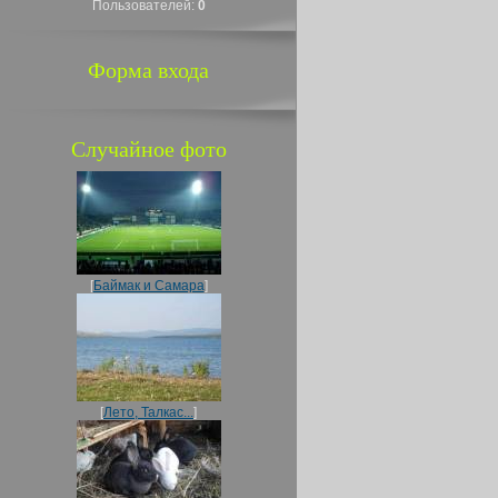
Пользователей:
0
Форма входа
Случайное фото
[
Баймак и Самара
]
[
Лето, Талкас...
]