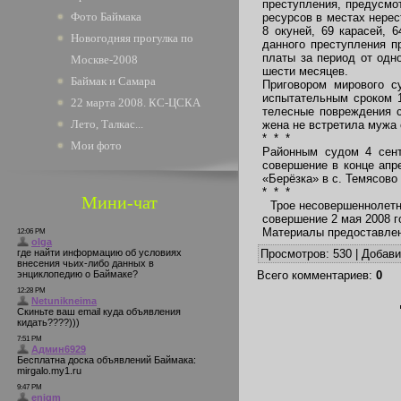
преступления, предусмот
Фото Баймака
ресурсов в местах нерес
8 окуней, 69 карасей, 
Новогодняя прогулка по
данного преступления п
платы за период от одно
Москве-2008
шести месяцев.
Баймак и Самара
Приговором мирового с
испытательным сроком 1
22 марта 2008. КС-ЦСКА
телесные повреждения с
Лето, Талкас...
жена не встретила мужа 
* * *
Мои фото
Районным судом 4 сент
совершение в конце апр
«Берёзка» в с. Темясово
* * *
Мини-чат
Трое несовершеннолетни
совершение 2 мая 2008 
Материалы предоставле
Просмотров
: 530 |
Добав
Всего комментариев
:
0