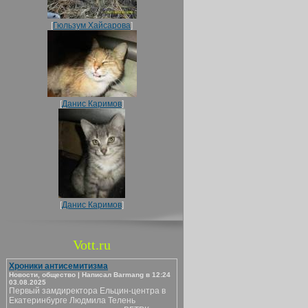
[
Гюльзум Хайсарова
]
[
Данис Каримов
]
[
Данис Каримов
]
Vott.ru
Хроники антисемитизма
Новости, общество | Написал Barmang в 12:24
03.08.2025
Первый замдиректора Ельцин-центра в
Екатеринбурге Людмила Телень