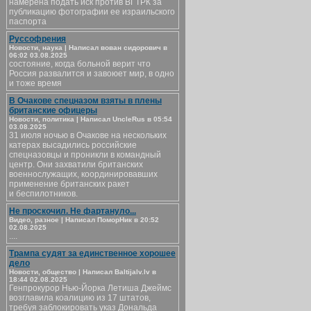
намерена подать иск против ВГТРК за
публикацию фотографии ее израильского
паспорта
Руссофрения
Новости, наука | Написал вован сидорович в
06:02 03.08.2025
состояние, когда больной верит что
Россия развалится и завоюет мир, в одно
и тоже время
В Очакове спецназом взяты в плены
британские офицеры
Новости, политика | Написал UncleRus в 05:54
03.08.2025
31 июля ночью в Очакове на нескольких
катерах высадились российские
спецназовцы и проникли в командный
центр. Они захватили британских
военнослужащих, координировавших
применение британских ракет
и беспилотников.
Не проскочил. Не фартануло...
Видео, разное | Написал ПоморНик в 20:52
02.08.2025
....
Трампа судят за единственное хорошее
дело
Новости, общество | Написал Baltijalv.lv в
18:44 02.08.2025
Генпрокурор Нью-Йорка Летиша Джеймс
возглавила коалицию из 17 штатов,
требуя заблокировать указ Дональда