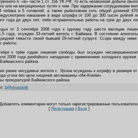
ренного п. «в» части 1 ст. 156 УК РФ, то есть незаконная добыча (выл
та или на миграционных путях к ним. При задержании сотрудниками мил
64 чебака и 5 голавлей, а также рыболовная сеть общей длинной 47
редусмотрено наказание в виде штрафа от 100 до 300 тысяч рублей и
го года до двух лет, либо исправительные работы на срок до двух лет
удьи от 3 сентября 2008 года к одному году шести месяцам лише
,5 года, осужден 33-летний житель г. Баймака. В состоянии алкоголь
редней тяжести своей бывшей 29-летней супруге. Ссора между ними в
с работы.
ября к трём годам лишения свободы был осужден несовершеннолет
еля 2008 года разбойного нападения с применением холодного оружия
 Баймакского района.
х ранее несудимых жителя с. Ургаза осуждены к штрафу в размере от 3
года угона без цели хищения автомашины «Иж-Комби».
ны прокуратурой Баймакского района.
ил
:
b@imvestnik
Добавлять комментарии могут только зарегистрированные пользователи
[
Регистрация
|
Вход
]