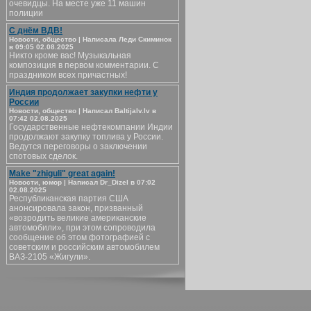
очевидцы. На месте уже 11 машин
полиции
С днём ВДВ!
Новости, общество | Написала Леди Скиминок
в 09:05 02.08.2025
Никто кроме вас! Музыкальная
композиция в первом комментарии. С
праздником всех причастных!
Индия продолжает закупки нефти у
России
Новости, общество | Написал Baltijalv.lv в
07:42 02.08.2025
Государственные нефтекомпании Индии
продолжают закупку топлива у России.
Ведутся переговоры о заключении
спотовых сделок.
Make "zhiguli" great again!
Новости, юмор | Написал Dr_Dizel в 07:02
02.08.2025
Республиканская партия США
анонсировала закон, призванный
«возродить великие американские
автомобили», при этом сопроводила
сообщение об этом фотографией с
советским и российским автомобилем
ВАЗ-2105 «Жигули».