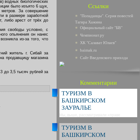
ов) водных биологических
Ссылки
иции было изъято 6 щук,
0 метров. За совершение
ли в размере заработной
"Попаданцы". Серия повестей
, либо арест от трёх до
Тагира Хажина
Официальный сайт "БВ"
ния свободы условно, с
ного опьянения он нанес
Чемпионат.ру
озникла из-за того, что
ХК "Салават Юлаев"
baimak.ru
ний житель г. Сибай за
 на продавщицу магазина
Сайт Введенского прихода
 до 3,5 тысяч рублей за
Комментарии
ТУРИЗМ В
БАШКИРСКОМ
.
ЗАУРАЛЬЕ
Мы, выше, рассматривали «праве
ТУРИЗМ В
БАШКИРСКОМ