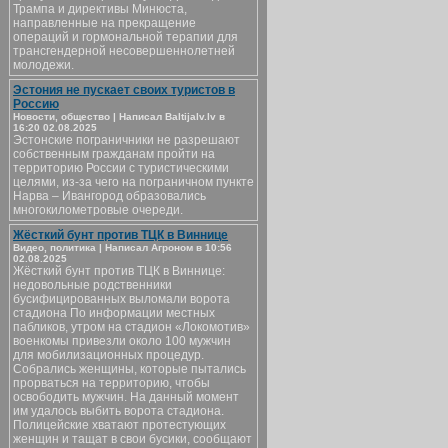
Трампа и директивы Минюста,
направленные на прекращение
операций и гормональной терапии для
трансгендерной несовершеннолетней
молодежи.
Эстония не пускает своих туристов в
Россию
Новости, общество | Написал Baltijalv.lv в
16:20 02.08.2025
Эстонские пограничники не разрешают
собственным гражданам пройти на
территорию России с туристическими
целями, из-за чего на пограничном пункте
Нарва – Ивангород образовались
многокилометровые очереди.
Жёсткий бунт против ТЦК в Виннице
Видео, политика | Написал Агроном в 10:56
02.08.2025
Жёсткий бунт против ТЦК в Виннице:
недовольные родственники
бусифицированных выломали ворота
стадиона По информации местных
пабликов, утром на стадион «Локомотив»
военкомы привезли около 100 мужчин
для мобилизационных процедур.
Собрались женщины, которые пытались
прорваться на территорию, чтобы
освободить мужчин. На данный момент
им удалось выбить ворота стадиона.
Полицейские хватают протестующих
женщин и тащат в свои бусики, сообщают