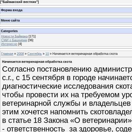
[
"Баймакский вестник"
]
Форма входа
Меню сайта
Categories
Новости Баймака
[171]
СМИ о Башкирии
[36]
Интересно
[4]
Главная
»
2008
»
Сентябрь
»
10
» Начинается ветеринарная обработка скота
Начинается ветеринарная обработка скота
Согласно постановлению администра
с.г., с 15 сентября в городе начина
диагностические исследования скот
чтобы провести их на требуемом ур
ветеринарной службы и владельцев 
этим хочется напомнить скотовладе
в статье 18 Закона «О ветеринарии»
- ответственность за здоровье, со