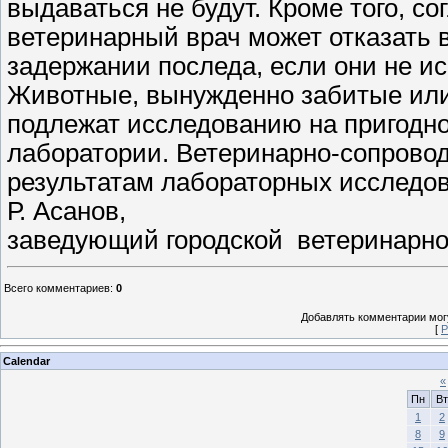
выдаваться не будут. Кроме того, со
ветеринарный врач может отказать
задержании последа, если они не и
Животные, вынужденно забитые или
подлежат исследованию на пригодно
лаборатории. Ветеринарно-сопрово
результатам лабораторных исследо
Р. Асанов,
заведующий городской ветеринарно
Всего комментариев
:
0
Добавлять комментарии могу
[
Р
Calendar
«
Пн
Вт
1
2
8
9