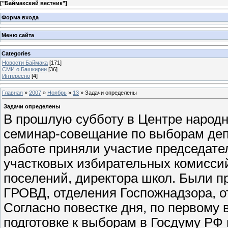
[
"Баймакский вестник"
]
Форма входа
Меню сайта
Categories
Новости Баймака
[171]
СМИ о Башкирии
[36]
Интересно
[4]
Главная
»
2007
»
Ноябрь
»
13
» Задачи определены
Задачи определены
В прошлую субботу в Центре народн
семинар-совещание по выборам депу
работе приняли участие председате
участковых избирательных комисси
поселений, директора школ. Были п
ГРОВД, отделения Госпожнадзора, о
Согласно повестке дня, по первому
подготовке к выборам в Госдуму РФ