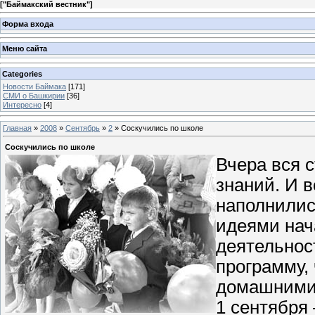
[
"Баймакский вестник"
]
Форма входа
Меню сайта
Categories
Новости Баймака
[171]
СМИ о Башкирии
[36]
Интересно
[4]
Главная
»
2008
»
Сентябрь
»
2
» Соскучились по школе
Соскучились по школе
Вчера вся 
знаний. И 
наполнилис
идеями нач
деятельнос
программу,
домашними
1 сентября