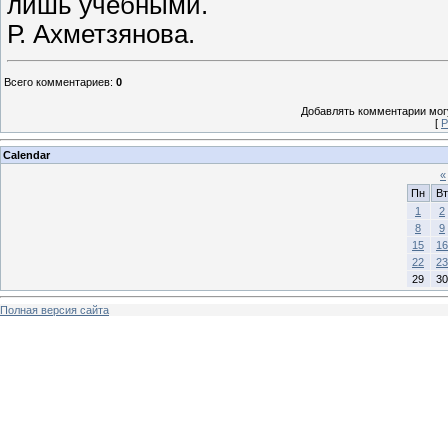
лишь учебными.
Р. Ахметзянова.
Всего комментариев
:
0
Добавлять комментарии могу
[
Р
Calendar
«
Пн
Вт
1
2
8
9
15
16
22
23
29
30
Полная версия сайта