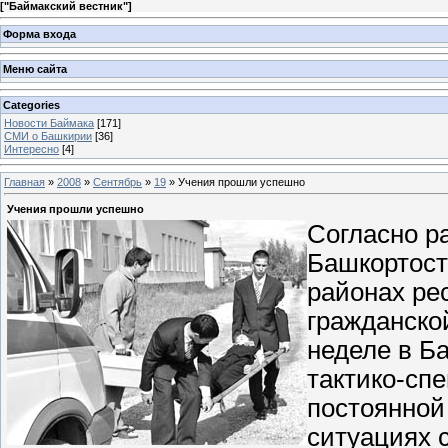
[
"Баймакский вестник"
]
Форма входа
Меню сайта
Categories
Новости Баймака
[171]
СМИ о Башкирии
[36]
Интересно
[4]
Главная
»
2008
»
Сентябрь
»
19
» Учения прошли успешно
Учения прошли успешно
Согласно р
Башкортоста
районах ре
гражданско
неделе в Б
тактико-сп
постоянной
ситуациях 